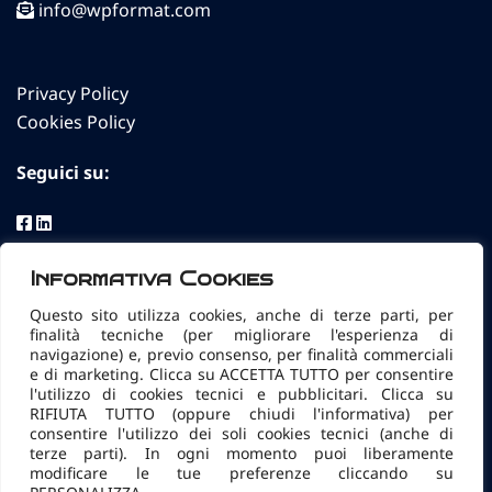
info@wpformat.com
Privacy Policy
Cookies Policy
Seguici su:
Informativa Cookies
W.P. format S.r.l. Sicurezza Informatica Torino
P.IVA e Cod. Fisc. 04392430015
Questo sito utilizza cookies, anche di terze parti, per
finalità tecniche (per migliorare l'esperienza di
Reg. Impr. TO, n° 04392430015
navigazione) e, previo consenso, per finalità commerciali
REA TO629369
e di marketing. Clicca su ACCETTA TUTTO per consentire
l'utilizzo di cookies tecnici e pubblicitari. Clicca su
Cap. Sociale € 10.400 i.v.
RIFIUTA TUTTO (oppure chiudi l'informativa) per
sede legale e operativa via Livorno 60 10144 Torino
consentire l'utilizzo dei soli cookies tecnici (anche di
terze parti). In ogni momento puoi liberamente
info@pec.wpformat.com
modificare le tue preferenze cliccando su