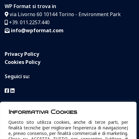
WP Format si trova in
via Livorno 60 10144 Torino - Environment Park
+39. 011.2257.440
info@wpformat.com
Privacy Policy
Cookies Policy
Seguici su:
W.P. format S.r.l. Sicurezza Informatica Torino
Informativa Cookies
P.IVA e Cod. Fisc. 04392430015
Questo sito utilizza cookies, anche di terze parti, per
Reg. Impr. TO, n° 04392430015
finalità tecniche (per migliorare l'esperienza di navigazione)
REA TO629369
e, previo consenso, per finalità commerciali e di marketing.
Clicca su ACCETTA TUTTO per consentire l'utilizzo di