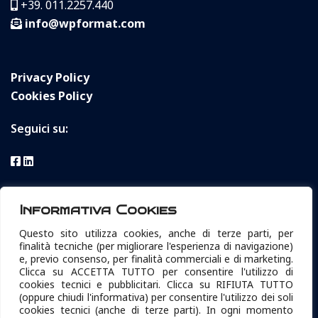
+39. 011.2257.440
info@wpformat.com
Privacy Policy
Cookies Policy
Seguici su:
W.P. format S.r.l. Sicurezza Informatica Torino
Informativa Cookies
P.IVA e Cod. Fisc. 04392430015
Questo sito utilizza cookies, anche di terze parti, per
Reg. Impr. TO, n° 04392430015
finalità tecniche (per migliorare l'esperienza di navigazione)
REA TO629369
e, previo consenso, per finalità commerciali e di marketing.
Clicca su ACCETTA TUTTO per consentire l'utilizzo di
Cap. Sociale € 10.400 i.v.
cookies tecnici e pubblicitari. Clicca su RIFIUTA TUTTO
sede legale e operativa via Livorno 60 10144 Torino
(oppure chiudi l'informativa) per consentire l'utilizzo dei soli
cookies tecnici (anche di terze parti). In ogni momento
info@pec.wpformat.com