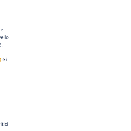
ne
vello
E.
)
e i
tici