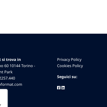
si trova in
Privacy Policy
no 60 10144 Torino -
Cookies Policy
nt Park
Seguici su:
2257.440
pformat.com
r