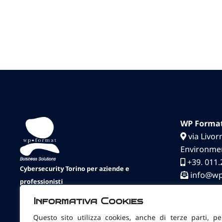
WP Format 
via Livor
Environme
+39. 011.
Cybersecurity Torino per aziende e
info@w
professionisti
WP Format
, storica
azienda informatica di
Informativa Cookies
Torino
, si occupa di
cybersecurity
,
assistenza
Questo sito utilizza cookies, anche di terze parti, pe
sistemistica
,
consulenza IT
e
consulenza sulla